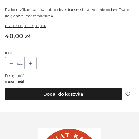
Dla identyfikacji zamówienia podczas transmisji live zostanie podane Twoje
imię oraz numer zamówienia.
Przejdź do pełnego opisu
Cena
40,00 zł
Ilość
szt.
Dostępność:
duża ilość
Dodaj do koszyka