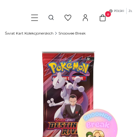
POLSKI
ZŁ
Produkty w koszyku
Otwórz wyszukiwarkę
Świat Kart Kolekcjonerskich
Snoowee Break