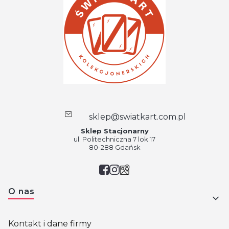
sklep@swiatkart.com.pl
Sklep Stacjonarny
ul. Politechniczna 7 lok 17
80-288 Gdańsk
Linki w stopce
O nas
Kontakt i dane firmy