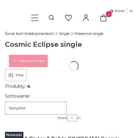
POLSKI
ZŁ
Produkty w koszyku
Otwórz wyszukiwarkę
Świat Kart Kolekcjonerskich
Single
Pokemon single
Cosmic Eclipse single
Pokemon single
Filtry
Produkty:
4
Lista produktów
Sortowanie:
Domyślne
Strona
z 1
Nowość