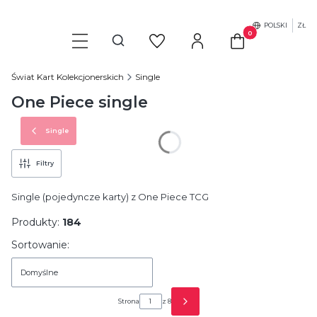
POLSKI
ZŁ
Produkty w koszyku
Otwórz wyszukiwarkę
Świat Kart Kolekcjonerskich
Single
One Piece single
Single
Filtry
Single (pojedyncze karty) z One Piece TCG
Produkty:
184
Lista produktów
Sortowanie:
Domyślne
Strona
z 8
Następne produkty