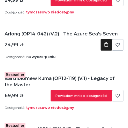
24,99 zł
Powiadom mnie o dostępności
Dostępność:
tymczasowo niedostępny
Arlong (OP14-042) (V.2) - The Azure Sea's Seven
Cena
24,99 zł
Dostępność:
na wyczerpaniu
Bestseller
Bartholomew Kuma (OP12-119) (V.1) - Legacy of
the Master
Cena
69,99 zł
Powiadom mnie o dostępności
Dostępność:
tymczasowo niedostępny
Bestseller