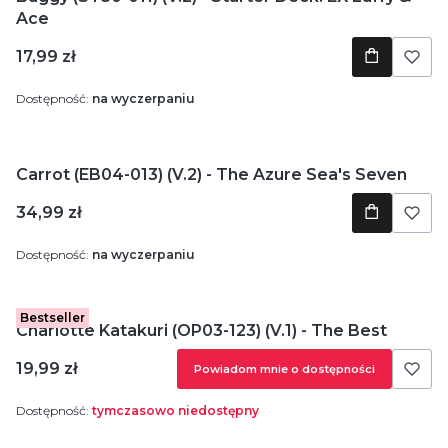
Ace
Cena
17,99 zł
Dostępność:
na wyczerpaniu
Carrot (EB04-013) (V.2) - The Azure Sea's Seven
Cena
34,99 zł
Dostępność:
na wyczerpaniu
Bestseller
Charlotte Katakuri (OP03-123) (V.1) - The Best
Cena
19,99 zł
Powiadom mnie o dostępności
Dostępność:
tymczasowo niedostępny