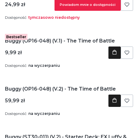
Cena
24,99 zł
Powiadom mnie o dostępności
Dostępność:
tymczasowo niedostępny
Bestseller
Buggy (OP16-048) (V.1) - The Time of Battle
Cena
9,99 zł
Dostępność:
na wyczerpaniu
Buggy (OP16-048) (V.2) - The Time of Battle
Cena
59,99 zł
Dostępność:
na wyczerpaniu
Buggy (ST30-011) (V.2) - Starter Deck: EX Luffy &