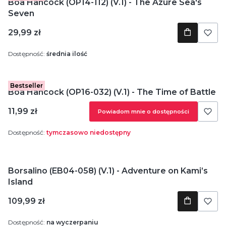
Boa Hancock (OP14-112) (V.1) - The Azure Sea's
Seven
Cena
29,99 zł
Dostępność:
średnia ilość
Bestseller
Boa Hancock (OP16-032) (V.1) - The Time of Battle
Cena
11,99 zł
Powiadom mnie o dostępności
Dostępność:
tymczasowo niedostępny
Borsalino (EB04-058) (V.1) - Adventure on Kami’s
Island
Cena
109,99 zł
Dostępność:
na wyczerpaniu