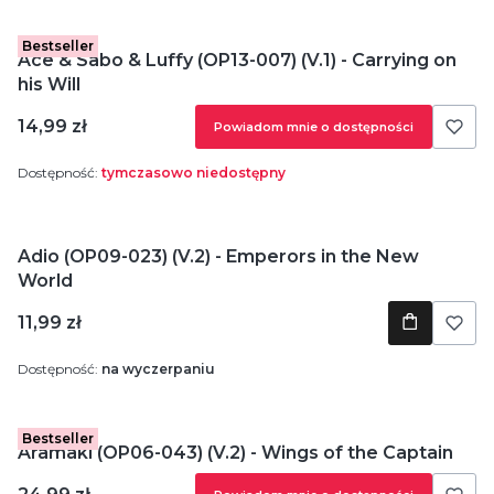
Bestseller
Ace & Sabo & Luffy (OP13-007) (V.1) - Carrying on
his Will
Cena
14,99 zł
Powiadom mnie o dostępności
Dostępność:
tymczasowo niedostępny
Adio (OP09-023) (V.2) - Emperors in the New
World
Cena
11,99 zł
Dostępność:
na wyczerpaniu
Bestseller
Aramaki (OP06-043) (V.2) - Wings of the Captain
Cena