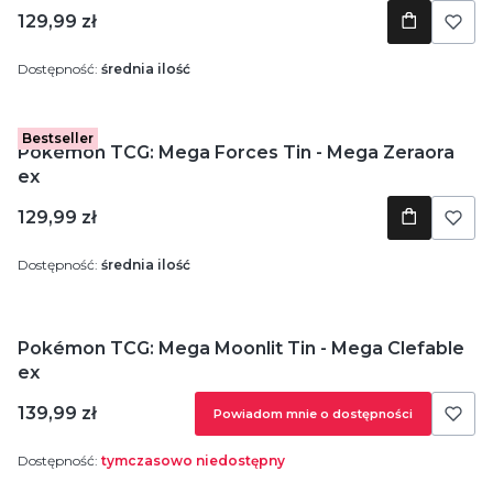
Cena
129,99 zł
Dostępność:
średnia ilość
Bestseller
Pokémon TCG: Mega Forces Tin - Mega Zeraora
ex
Cena
129,99 zł
Dostępność:
średnia ilość
Pokémon TCG: Mega Moonlit Tin - Mega Clefable
ex
Cena
139,99 zł
Powiadom mnie o dostępności
Dostępność:
tymczasowo niedostępny