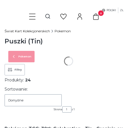
POLSKI
ZŁ
Produkty w koszyku
Otwórz wyszukiwarkę
Świat Kart Kolekcjonerskich
Pokemon
Puszki (Tin)
Pokemon
Filtry
Produkty:
24
Lista produktów
Sortowanie:
Domyślne
Strona
z 1