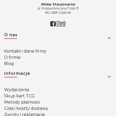
Sklep Stacjonarny
ul. Politechniczna 7 lok 17
80-288 Gdańsk
Linki w stopce
O nas
Kontakt i dane firmy
O firmie
Blog
Informacje
Wydarzenia
Skup kart TCG
Metody płatności
Czas i koszty dostawy
Zwroty i reklamacje