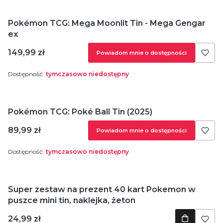
Pokémon TCG: Mega Moonlit Tin - Mega Gengar
ex
Cena
149,99 zł
Powiadom mnie o dostępności
Dostępność:
tymczasowo niedostępny
Pokémon TCG: Poké Ball Tin (2025)
Cena
89,99 zł
Powiadom mnie o dostępności
Dostępność:
tymczasowo niedostępny
Super zestaw na prezent 40 kart Pokemon w
puszce mini tin, naklejka, żeton
Cena
24,99 zł