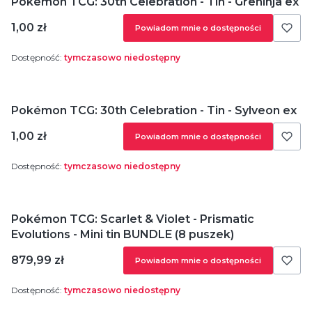
Pokémon TCG: 30th Celebration - Tin - Greninja ex
Cena
1,00 zł
Powiadom mnie o dostępności
Dostępność:
tymczasowo niedostępny
Pokémon TCG: 30th Celebration - Tin - Sylveon ex
Cena
1,00 zł
Powiadom mnie o dostępności
Dostępność:
tymczasowo niedostępny
Pokémon TCG: Scarlet & Violet - Prismatic
Evolutions - Mini tin BUNDLE (8 puszek)
Cena
879,99 zł
Powiadom mnie o dostępności
Dostępność:
tymczasowo niedostępny