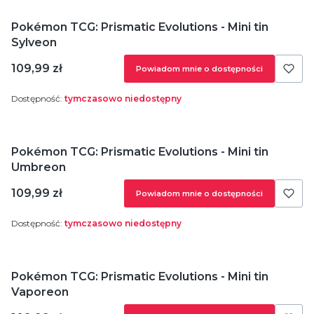
Pokémon TCG: Prismatic Evolutions - Mini tin
Sylveon
Cena
109,99 zł
Powiadom mnie o dostępności
Dostępność:
tymczasowo niedostępny
Pokémon TCG: Prismatic Evolutions - Mini tin
Umbreon
Cena
109,99 zł
Powiadom mnie o dostępności
Dostępność:
tymczasowo niedostępny
Pokémon TCG: Prismatic Evolutions - Mini tin
Vaporeon