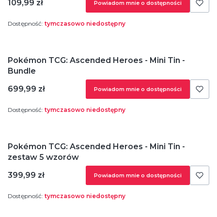
Cena
109,99 zł
Powiadom mnie o dostępności
Dostępność:
tymczasowo niedostępny
Pokémon TCG: Ascended Heroes - Mini Tin -
Bundle
Cena
699,99 zł
Powiadom mnie o dostępności
Dostępność:
tymczasowo niedostępny
Pokémon TCG: Ascended Heroes - Mini Tin -
zestaw 5 wzorów
Cena
399,99 zł
Powiadom mnie o dostępności
Dostępność:
tymczasowo niedostępny