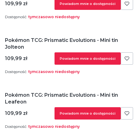
Cena
109,99 zł
Powiadom mnie o dostępności
Dostępność:
tymczasowo niedostępny
Pokémon TCG: Prismatic Evolutions - Mini tin
Jolteon
Cena
109,99 zł
Powiadom mnie o dostępności
Dostępność:
tymczasowo niedostępny
Pokémon TCG: Prismatic Evolutions - Mini tin
Leafeon
Cena
109,99 zł
Powiadom mnie o dostępności
Dostępność:
tymczasowo niedostępny