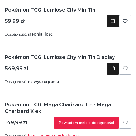
Pokémon TCG: Lumiose City Min Tin
Cena
59,99 zł
Dostępność:
średnia ilość
Pokémon TCG: Lumiose City Min Tin Display
Cena
549,99 zł
Dostępność:
na wyczerpaniu
Pokémon TCG: Mega Charizard Tin - Mega
Charizard X ex
Cena
149,99 zł
Powiadom mnie o dostępności
Dostępność:
tymczasowo niedostępny