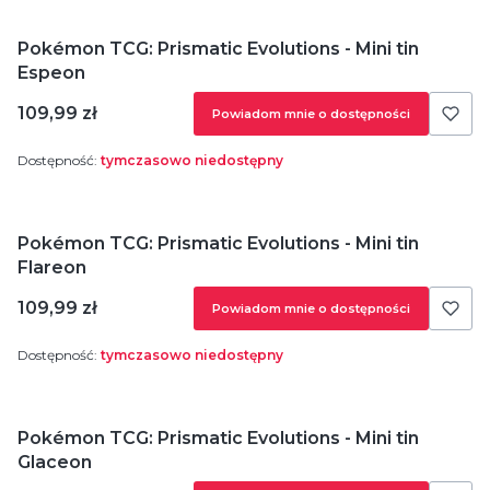
Pokémon TCG: Prismatic Evolutions - Mini tin
Espeon
Cena
109,99 zł
Powiadom mnie o dostępności
Dostępność:
tymczasowo niedostępny
Pokémon TCG: Prismatic Evolutions - Mini tin
Flareon
Cena
109,99 zł
Powiadom mnie o dostępności
Dostępność:
tymczasowo niedostępny
Pokémon TCG: Prismatic Evolutions - Mini tin
Glaceon